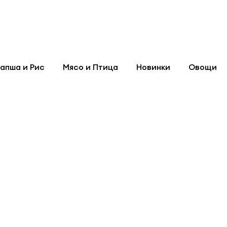
апша и Рис
Мясо и Птица
Новинки
Овощи